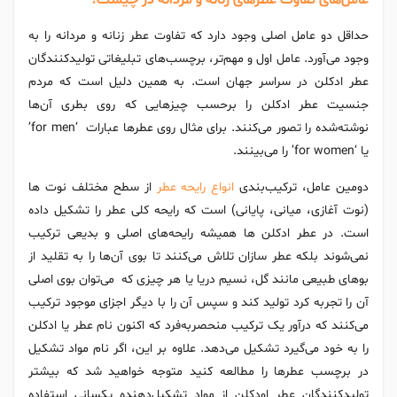
عامل‌های تفاوت عطرهای زنانه و مردانه در چیست؟
حداقل دو عامل اصلی وجود دارد که تفاوت عطر زنانه و مردانه را به
وجود می‌آورد. عامل اول و مهم‌تر، برچسب‌های تبلیغاتی تولیدکنندگان
عطر ادکلن در سراسر جهان است. به همین دلیل است که مردم
جنسیت عطر ادکلن را برحسب چیزهایی که روی بطری آن‌ها
نوشته‌شده را تصور می‌کنند. برای مثال روی عطرها عبارات ‘for men’
یا ‘for women’ را می‌بینند.
دومین عامل، ترکیب‌بندی
انواع رایحه‌ عطر
از سطح مختلف نوت ها
(نوت آغازی، میانی، پایانی) است که رایحه کلی عطر را تشکیل داده
است. در عطر ادکلن ها همیشه رایحه‌های اصلی و بدیعی ترکیب
نمی‌شوند بلکه عطر سازان تلاش می‌کنند تا بوی آن‌ها را به تقلید از
بوهای طبیعی مانند گل، نسیم دریا یا هر چیزی که می‌توان بوی اصلی
آن را تجربه کرد تولید کند و سپس آن را با دیگر اجزای موجود ترکیب
می‌کنند که درآور یک ترکیب منحصربه‌فرد که اکنون نام عطر یا ادکلن
را به خود می‌گیرد تشکیل می‌دهد. علاوه بر این، اگر نام مواد تشکیل
در برچسب عطرها را مطالعه کنید متوجه خواهید شد که بیشتر
تولیدکنندگان عطر اودکلن از مواد تشکیل‌دهنده یکسانی استفاده