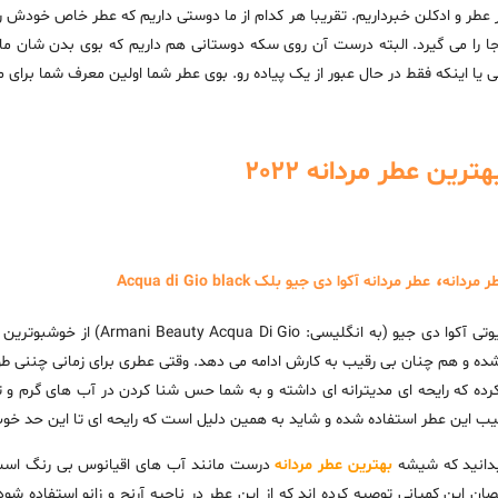
ر عطر و ادکلن خبرداریم. تقریبا هر کدام از ما دوستی داریم که عطر خاص خودش ر
را می گیرد. البته درست آن روی سکه دوستانی هم داریم که بوی بدن شان ما را ی
یا اینکه فقط در حال عبور از یک پیاده رو. بوی عطر شما اولین معرف شما برای 
رین عطر مردانه 2022
،
ر مردانه
عطر مردانه آکوا دی جیو بلک Acqua di Gio black
فی شده و هم چنان بی رقیب به کارش ادامه می دهد. وقتی عطری برای زمانی چننی طولا
رده که رایحه ای مدیترانه ای داشته و به شما حس شنا کردن در آب های گرم و تا
کیب این عطر استفاده شده و شاید به همین دلیل است که رایحه ای تا این حد خوب 
دانید که شیشه
بهترین عطر مردانه
درست مانند آب های اقیانوس بی رنگ است ت
ن این کمپانی توصیه کرده اند که از این عطر در ناحیه آرنج و زانو استفاده شود