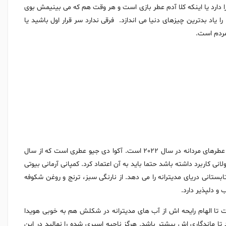
ا دارد یا اینکه کلا آدم عطر بازی است و هر وقت هم که می بینیمش بوی
اد بدترین چیزهای دنیا می اندازد. فرقی ندارد سر قرار اول باشید یا
مردم است.
عطر آرمانی بیوتی آکوا دی جیو (به انگلیسی: Armani Beauty Acqua Di Gio) از خوشبوترین عطرهای مردانه در سال 2022 است. آکوا دی جیو عطری است که از سال
نی کاربرد داشته باشد حتما باید به آن اعتماد کرد. کمپانی آرمانی بیوتی
بستانی دریای مدیترانه را می دهد. از نارنگی سبز، ترنج و روغن شکوفه
و دلپذیر دارد.
ا الهام رایحه اش از آب های مدیترانه در شکلش هم به خوبی هویدا
 تا ماندگاری اش بیشتر باشد. هرگز ناحیه اسپری شده را نمالید در این