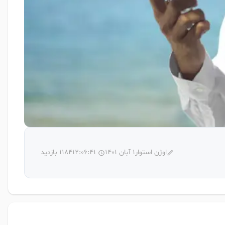
اوژن استوار
1 آبان 1401
12:06:41
1184 بازدید