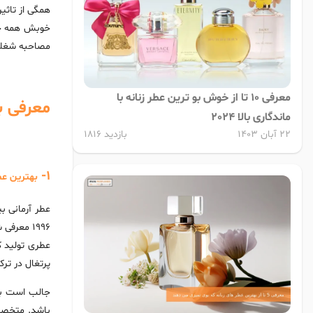
همگی از تاثی
خوبش همه جا 
مصاحبه شغلی 
معرفی 10 تا از خوش بو ترین عطر زنانه با
معرفی بهت
ماندگاری بالا 2024
22 آبان 1403
بازدید 1816
1-
بهترین عط
1996 معر
عطری تولید ک
پرتغال در تر
جالب است ب
باشد. متخصصا