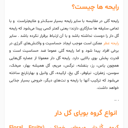
رایحه ها چیست؟
رایحه گلی در مقایسه با سایر رایحه بسیار سبک‌تر و ملایم‌تراست و با
تمامی سلیقه ها سازگاری دارند؛ یعنی کمتر کسی پیدا می‌شود که رایحه
گل دار را دوست نداشته باشد و با آن ارتباط برقرار نکرده باشد . سایر
رایحه عطر
ممکن است موجب ایجاد حساسیت و واکنش‌های آلرژی در
برخی افراد پیدا شود و اما رایحه گلی عموما ضد حساسیت است و
قدرت پخش بوی بالایی دارد. رایحه گل دار معمولا از عصاره گل‌هایی
همچون یاس، رز، بنفشه، نرگس، مریم، گل همیشه بهار، میخک،
سوسن، زعفران، نیلوفر، گل یخ، ارکیده، گل وانیل و بهارنارنج ساخته
می‌شود که ترکیب آنها با رایحه و نت‌های دیگر، خروجی بسیار جذابی
خواهد داشت.
. ..
انواع گروه بویای گل دار
گروه گُل‌دار میوه‌ای خوراکی (Floral Fruity