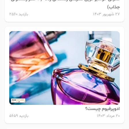
جذاب)
27 شهریور 1403
بازدید 2560
ادوپرفیوم چیست؟
20 مرداد 1403
بازدید 5659