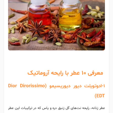
معرفی 10 عطر با رایحه آروماتیک
1-ادوتویلت دیور دیوریسیمو (Dior Dirorissimo
EDT)
عطر زنانه، رایحه نت‌های گل زنبق دره و یاس که در ترکیبات این عطر