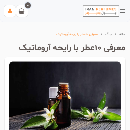
0
خانه
بلاگ
معرفی 10عطر با رایحه آروماتیک
معرفی 10عطر با رایحه آروماتیک
بیشترین جستجوی‌های اخیر:
#عطر زنانه بیک
#اینوکتوس پاکورابان
#بلک افغان