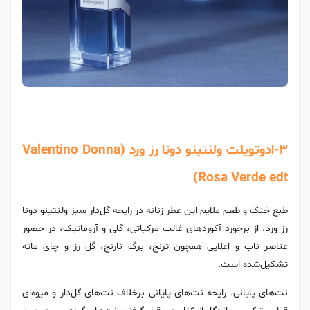
3-ادوتویلت ولنتینو دونا رز ورد (Valentino Donna
Rosa Verde edt)
طبع خنک و طعم ملایم این عطر زنانه در رایحه گل‌دار سبز ولنتینو دونا
رز ورد، از برخورد آکوردهای غالب مرکباتی، گلی و آروماتیک، در حضور
عناصر ناب و اعلایی همچون ترنج، برگ نارنج، گل رز و چای ماته
تشکیل‌شده است.
نت‌های پایانی. رایحه نت‌های پایانی برخلاف نت‌های گل‌دار و میوه‌ای