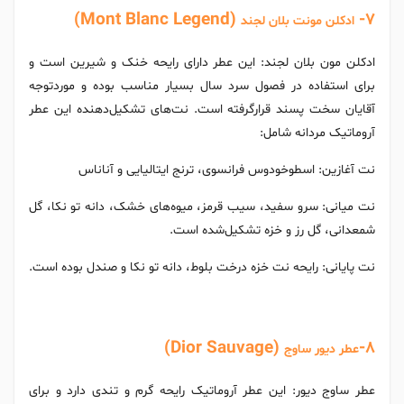
(Mont Blanc Legend)
7-
ادکلن مونت بلان لجند
ادکلن مون بلان لجند: این عطر دارای رایحه خنک و شیرین است و
برای استفاده در فصول سرد سال بسیار مناسب بوده و موردتوجه
آقایان سخت پسند قرارگرفته است. نت‌های تشکیل‌دهنده این عطر
آروماتیک مردانه شامل:
نت آغازین: اسطوخودوس فرانسوی، ترنج ایتالیایی و آناناس
نت میانی: سرو سفید، سیب قرمز،‌ میوه‌های خشک، دانه تو نکا، گل
شمعدانی، گل رز و خزه تشکیل‌شده است.
نت پایانی: رایحه نت خزه درخت بلوط، دانه تو نکا و صندل بوده است.
(Dior Sauvage)
8-
عطر دیور ساوج
عطر ساوج دیور: این عطر آروماتیک رایحه گرم و تندی دارد و برای