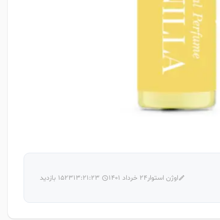
اوژن استوار
24 خرداد 1401
13:21:23
1523 بازدید