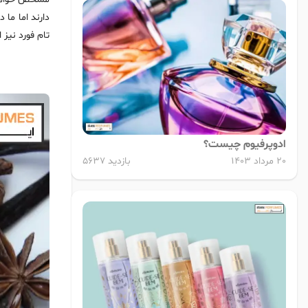
دارند اما ما 
تام فورد نیز 
ادوپرفیوم چیست؟
20 مرداد 1403
بازدید 5637