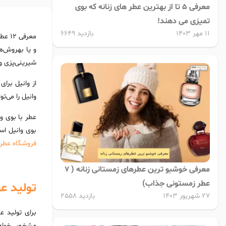
معرفی 5 تا از بهترین عطر های زنانه که بوی
تمیزی می دهند!
11 مهر 1403
بازدید 6649
معرفی 12 عطر با رایحه وانیل
و یا بهروش‌ه
شیرینی‌پزی و
از وانیل برا
وانیل را می‌ت
عطر با بوی و
بوی وانیل اس
فروشگاه عطر 
معرفی خوشبو ترین عطرهای زمستانی زنانه ( 7
عطر زمستونی جذاب)
تولید عط
27 شهریور 1403
بازدید 2558
برای تولید ع
مشخص خواهد