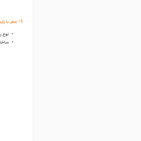
1-
عطر با رای
نوع ر
ساختا