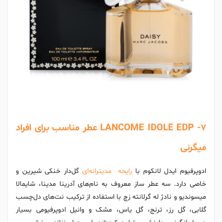
LANCOME IDOLE EDP -7 عطر مناسب برای افراد
میگرنی
ادوپرفیوم ایدل لانکوم با
رایحه مدیترانه‌ای
گل‌دار خنکی شیرین و
خاصی دارد. سه عطر ساز معروف به نام‌های آدرینا مدینا، شایمالا
میسوندیو و نادژ له گرلانته زچ با استفاده از ترکیب نت‌های دل‌چسب
گلابی، گل رز، ترنج، گل یاس، مشک و وانیل ادوپرفیومی بسیار