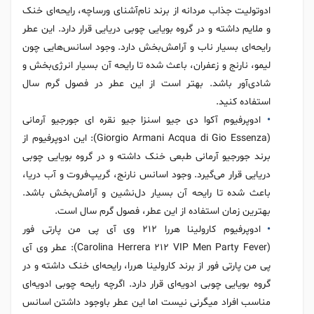
ادوتولیت جذاب مردانه از برند نام‌آشنای ورساچه، رایحه‌ای خنک
و ملایم داشته و در گروه بویایی چوبی دریایی قرار دارد. این عطر
رایحه‌ای بسیار ناب و آرامش‌بخش دارد. وجود اسانس‌هایی چون
لیمو، نارنج و زعفران، باعث شده تا رایحه آن بسیار انرژی‌بخش و
شادی‌آور باشد. بهتر است از این عطر در فصول گرم سال
استفاده کنید.
ادوپرفیوم آکوا دی جیو اسنزا جیو نقره ای جورجیو آرمانی
(Giorgio Armani Acqua di Gio Essenza): این ادوپرفیوم از
برند جورجیو آرمانی طبعی خنک داشته و در گروه بویایی چوبی
دریایی قرار می‌گیرد. وجود اسانس نارنج، گریپ‌فروت و آب دریا،
باعث شده تا رایحه آن بسیار دل‌نشین و آرامش‌بخش باشد.
بهترین زمان استفاده از این عطر، فصول گرم سال است.
ادوپرفیوم کارولینا هررا 212 وی آی پی من پارتی فور
(Carolina Herrera 212 VIP Men Party Fever): عطر وی آی
پی من پارتی فور از برند کارولینا هررا، رایحه‌ای خنک داشته و در
گروه بویایی چوبی ادویه‌ای قرار دارد. اگرچه رایحه چوبی ادویه‌ای
مناسب افراد میگرنی نیست اما این عطر باوجود داشتن اسانس