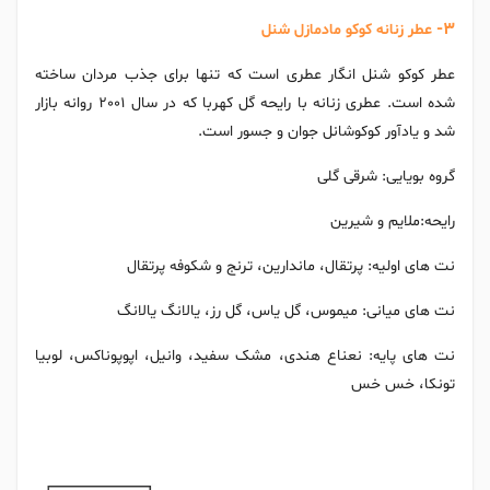
3-
عطر زنانه کوکو مادمازل شنل
عطر کوکو شنل انگار عطری است که تنها برای جذب مردان ساخته
شده است. عطری زنانه با رایحه گل کهربا که در سال 2001 روانه بازار
شد و یادآور کوکوشانل جوان و جسور است.
گروه بویایی: شرقی گلی
رایحه:ملایم و شیرین
نت های اولیه: پرتقال، ماندارین، ترنج و شکوفه پرتقال
نت های میانی: میموس، گل یاس، گل رز، یالانگ یالانگ
نت های پایه: نعناع هندی، مشک سفید، وانیل، اپوپوناکس، لوبیا
تونکا، خس خس