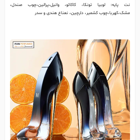
نت پایه: لوبیا تونکا، کاکائو، وانیل،پرالین،چوب صندل،
مشک،کهربا،چوب کشمیر، دارچین، نعناع هندی و سدر