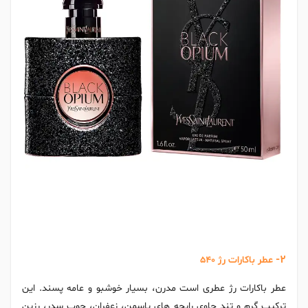
2-
عطر باکارات رژ 540
عطر باکارات رژ عطری است مدرن، بسیار خوشبو و عامه پسند. این
ترکیب گرم و تند حاوی رایحه های یاسمن، زعفران، چوب سدر، رزین