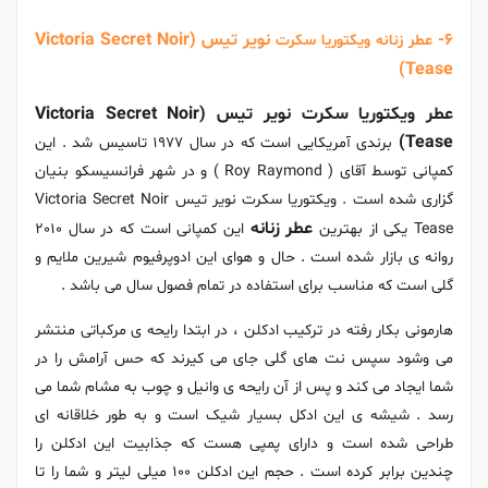
6-
نویر تیس (Victoria Secret Noir
عطر زنانه ویکتوریا سکرت
Tease)
عطر ویکتوریا سکرت نویر تیس (Victoria Secret Noir
Tease)
برندی آمریکایی است که در سال 1977 تاسیس شد . این
کمپانی توسط آقای ( Roy Raymond ) و در شهر فرانسیسکو بنیان
گزاری شده است . ویکتوریا سکرت نویر تیس Victoria Secret Noir
عطر زنانه
Tease یکی از بهترین
این کمپانی است که در سال 2010
روانه ی بازار شده است . حال و هوای این ادوپرفیوم شیرین ملایم و
گلی است که مناسب برای استفاده در تمام فصول سال می باشد .
هارمونی بکار رفته در ترکیب ادکلن ، در ابتدا رایحه ی مرکباتی منتشر
می وشود سپس نت های گلی جای می کیرند که حس آرامش را در
شما ایجاد می کند و پس از آن رایحه ی وانیل و چوب به مشام شما می
رسد . شیشه ی این ادکل بسیار شیک است و به طور خلاقانه ای
طراحی شده است و دارای پمپی هست که جذابیت این ادکلن را
چندین برابر کرده است . حجم این ادکلن 100 میلی لیتر و شما را تا