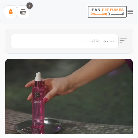
0
بیشترین جستجوی‌های اخیر:
#عطر زنانه بیک
#اینوکتوس پاکورابان
#بلک افغان