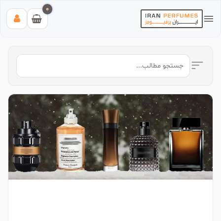
0
بیشترین جستجوی‌های اخیر:
#عطر زنانه بیک
#اینوکتوس پاکورابان
#بلک افغان