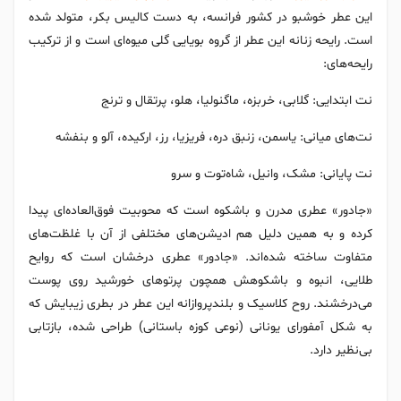
این عطر خوشبو در کشور فرانسه، به دست کالیس بکر، متولد شده
است. رایحه زنانه این عطر از گروه بویایی گلی میوه‌ای است و از ترکیب
رایحه‌های:
نت ابتدایی: گلابی، خربزه، ماگنولیا، هلو، پرتقال و ترنج
نت‌های میانی: یاسمن، زنبق دره، فریزیا، رز، ارکیده، آلو و بنفشه
نت پایانی: مشک، وانیل، شاه‌توت و سرو
«جادور» عطری مدرن و باشکوه است که محوبیت فوق‌العاده‌ای پیدا
کرده و به همین دلیل هم ادیشن‌های مختلفی از آن با غلظت‌های
متفاوت ساخته شده‌اند. «جادور» عطری درخشان است که روایح
طلایی، انبوه و باشکوهش همچون پرتوهای خورشید روی پوست
می‌درخشند. روح کلاسیک و بلندپروازانه این عطر در بطری زیبایش که
به شکل آمفورای یونانی (نوعی کوزه باستانی) طراحی شده، بازتابی
بی‌نظیر دارد.