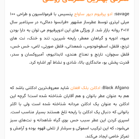
savage:
ادو پرفیوم دیور ساواج
پنسیس با فرمولاسیون و طراحی 100
میلی‌ لیتری توسط عطرساز مشهور «فرانسوا دماکی» در سپتامبر سال
2017 روانه بازار شد. از ویژگی های این ادوپرفیوم می توان به دارا بودن
میوه، ادویه و گیاهان معطر، رایحه شیرین، تند و خنک، نت های
ترنج، فلفل، اسطوخودوس، شمعدانی، فلفل صورتی، لامی، خس خس،
فلفل سچوان، نارنج و نعناع هندی، لابدانیوم، آمبروکسان و سدر،
قدرت پخش بو، ماندگاری بالا، شادی و نشاط آور اشاره کرد.
Black Afgano:
ادکلن بلک افغان
شاید معروف‌ترین ادکلنی باشد که
هم به عنوان عطر بانوان و هم آقایان شناخته شده است! گرچه این
ادکلن به عنوان یک ادکلن مردانه شناخته شده است ولی با اکثر
بانوانی که دنبال یک ادکلن با رایحه تلخ هستند بسیار مناسب است.
اسپری کردن این عطر سبب حس بوی گیاه شاهدانه و نت‌های سبز
می‌شود، که این ترکیب اسموکی و سرشار از تلخی قهوه بوده و آرامش و
تمرکز خاصی ایجاد می‌‌کند.