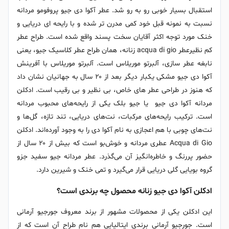
استقبال بسیار خوبی رو به رو شد. عطر آکوا دی جیو پروفومو مردانه
نسبت به نمونه قبل خود کمی مدرن تر شده و با رایحه ای دریایی و
خنک مورد توجه اکثر آقایان سخت پسند واقع شده است. طراح عطر
کم نظیرعطر acqua di gio زنانه، همان طراح عطر کلاسیک جیو، یعنی
نابغه عطر سازی، آلبرتو موریلاس است. آلبرتو موریلاس با آفرینش
آکوا دی جیو مشکی یکبار دیگر بعد از ۲۰ سال به جهانیان نشان داد
که هنوز در طراحی عطر های خاص، بی نظیر و بی رقیب است. ادکلن
مردانه آکوا دی جیو یا جیو بلک یکی از رایحه‌های محبوب مردانه
است. ترکیب رایحه‌های مرکبات، نت‌های دریایی، تند تازه، گل‌ها و
نت‌های چوبی با هم اعجازی به نام آکوا دی را به وجود آورده‌اند. ادکلن
Acqua di Gio عطری مردانه و خوش‌بو است که بیش از ۲۰ سال از
حضور پررنگ و خاطره‌انگیز آن می‌گذرد. عطر مردانه جیو سفید جزو
گروه بویایی گلی دریایی قرار می‌گیرد و تمی خنک و شیرین دارد.
ادکلن آکوا دی جیو زنانه محصول چه برندی است؟
این ادکلن یکی از محصولات مشهور از برند معروف جورجیو آرمانی
است. جورجیو آرمانی برندی ایتالیایی هم نام طراح آن است که از