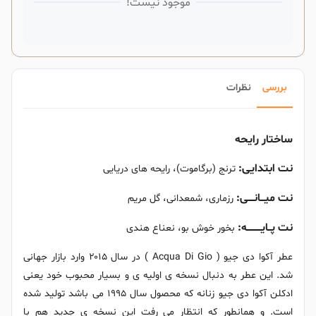
موجود نیست!
بررسی
نظرات
ساختار رایحه
نت ابتدایی:
ترنج (برگاموت)، رایحه های دریایی
نت میـــانــــی:
رزماری، شمعدانی، گل مریم
نت پــایــــــــــه:
بخور خوش بو، نعناع هندی
عطر آکوا دی جیو ( Acqua Di Gio ) در سال ۲۰۱۵ وارد بازار جهانی
شد. این عطر به دنبال نسخه ی اولیه ی و بسیار محبوب خود یعنی
ادکلن آکوا دی جیو زنانه که محصول سال ۱۹۹۵ می باشد تولید شده
است. و همانطور که انتظار می رفت این نسخه ی جدید هم با