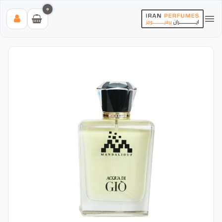
0
بیشترین جستجوی‌های اخیر:
#عطر زنانه بیک
#اینوکتوس پاکورابان
#بلک افغان