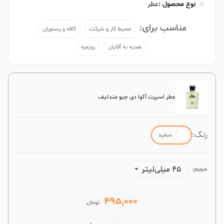
نوع محصول :
عطر
مناسب برای:
محیط کار و شرکت
کافه و رستوران
هدیه به آقایان
روزمره
عطر اسپرت آکوا دی جیو مندلیف
رنگ:
سفید
45 میلی‌لیتر
حجم:
495,000
تومان