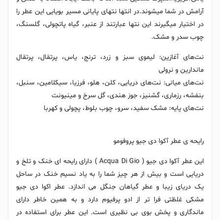
آرامش در شما میشوند.در انتها نتهای پایانی مسیر بویایی این عطر را
در اختیار میگیرند این نتها عبارتند از عنبر، گیاه پاتچولی، گلسنگ،
چوب سدر و مشک.
نت‌های آغازین: لیموی سبز و زرد، ترنج، یاس، پرتقال، پرتقال
ماندارین و نرولی
نت‌های میانی: نت‌های دریایی، کلن، هلو، فرزیا، سیکلامین، سنبل،
بنفشه، رزماری، گشنیز، جوز هندی، گل سرخ و مینیونت
نت‌های پایه: مشک سفید، سرو، چوب بلوط، پچولی و کهربا
رایحه ی عطر آکوا دی جیو پروفومو
این عطر آکوا دی جیو ( Acqua Di Gio ) دارای رایحه ای خنک و تلخ و
دریایی است و بیش از هر چیز شما را به یاد نسیم خنک در ساحل
یک دریای زیبا و عطر گیاهان جنگل می اندازد. عطر اکوا دی جیو
مشکی غلظتی فرا تر از ادو پرفیوم دارد و به همین خاطر دارای
ماندگاری و پخش بوی بی نظیری است. این عطر برای استفاده در