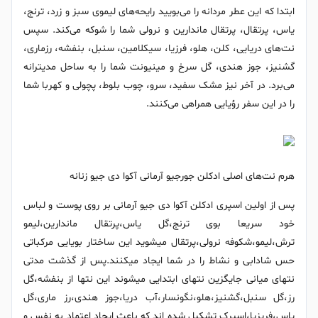
ابتدا که این عطر مردانه را می‌بویید رایحه‌های لیموی سبز و زرد، ترنج،
یاس، پرتقال، پرتقال ماندارین و نرولی شما را شوکه می‌کند. سپس
نت‌های دریایی، کلن، هلو، فرزیا، سیکلامین، سنبل، بنفشه، رزماری،
گشنیز، جوز هندی، گل سرخ و مینیونت شما را به ساحل مدیترانه
می‌برد. در آخر نیز مشک سفید، سرو، چوب بلوط، پچولی و کهربا شما
را در این سفر رؤیایی همراهی می‌کنند.
هرم نت‌های اصلی ادکلن جورجیو آرمانی آکوا دی جیو زنانه
پس از اولین اسپری ادکلن آکوا دی جیو آرمانی بر روی پوست و لباس
خود سریعا بوی ترنج،گل یاس،پرتقال ماندارین،لیمو
ترش،لیمو،شکوفه نرولی،پرتقال میشوید این ساختار بویایی مرکباتی
حس شادابی و نشاط را در شما ایجاد میکنند.پس از گذشت مدتی
نتهای میانی جایگزین نتهای ابتدایی میشوند این نتها از بنفشه،گل
رز،گل سنبل،گشنیز،هلو،نگونسار،آب دریا،جوز هندی،رز ماری،گل
یاس،فریزیا،اسپرک تشکیل شده اند که باعث ایجاد اعتماد به نفس و