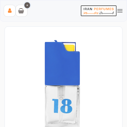
0
بیشترین جستجوی‌های اخیر:
#عطر زنانه بیک
#اینوکتوس پاکورابان
#بلک افغان