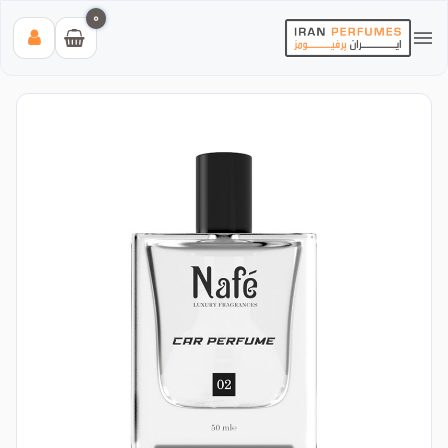
0
بیشترین جستجوی‌های اخیر:
#عطر زنانه بیک
#اینوکتوس پاکورابان
#بلک افغان