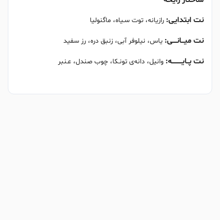
نت ابتدایی:
رازیانه، توت سـیاه، ماگنولیا
نت میـــانــــی:
یاس، نیلوفر آبی، زنبق دره، رز سفید
نت پــایــــــــــه:
وانیل، دانه‌ی تونـکا، چوب صندل، عـنبر