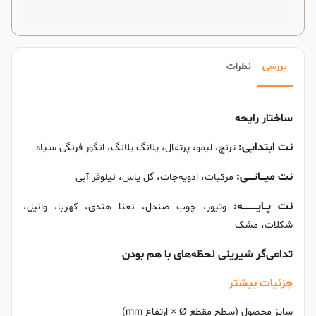
بررسی
نظرات
ساختار رایحه
نت ابتدایی:
ترنج، لیمو، پرتقال، یلانگ یلانگ، انگور فرنگی سـیاه
نت میـــانــــی:
مرکبات، ادویه‌جات، گل یاس، نیلوفر آبی
نت پــایــــــــــه:
وتیور، چوب‌ صندل، نعنا هندی، کهربا، وانیل،
شکلات، مشک
تداعی‌گر شیرینی لحظه‌های با هم بودن
جزئیات بیشتر
سایز محصول (سطح مقطع Ø × ارتفاع mm)