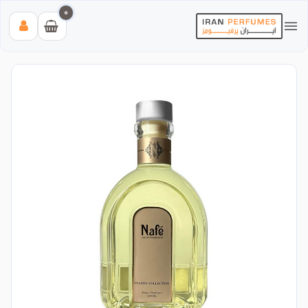
0
بیشترین جستجوی‌های اخیر:
#عطر زنانه بیک
#اینوکتوس پاکورابان
#بلک افغان