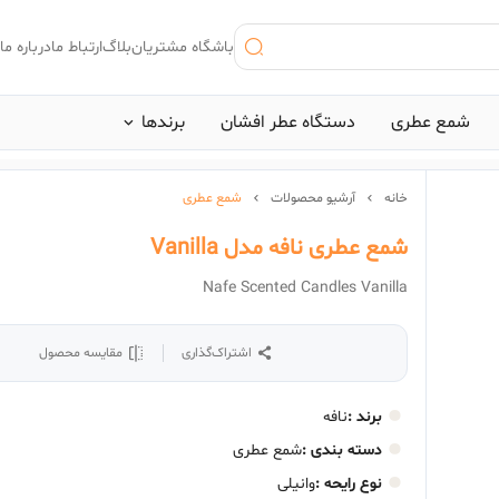
باشگاه مشتریان
بلاگ
ارتباط ما
درباره ما
شمع عطری
دستگاه عطر افشان
برند‌ها
خانه
آرشیو محصولات
شمع عطری
 اخیر:
شمع عطری نافه مدل Vanilla
Nafe Scented Candles Vanilla
ینوکتوس پاکورابان
#بلک افغان
اشتراک‌گذاری
مقایسه محصول
برند :
نافه
دسته بندی :
شمع عطری
نوع رایحه :
وانیلی