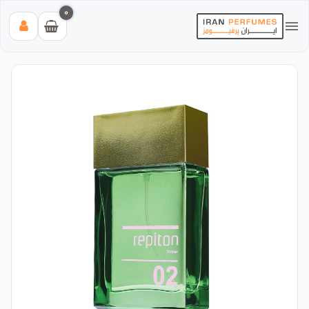
0
بیشترین جستجوی‌های اخیر:
#عطر زنانه بیک
#اینوکتوس پاکورابان
#بلک افغان