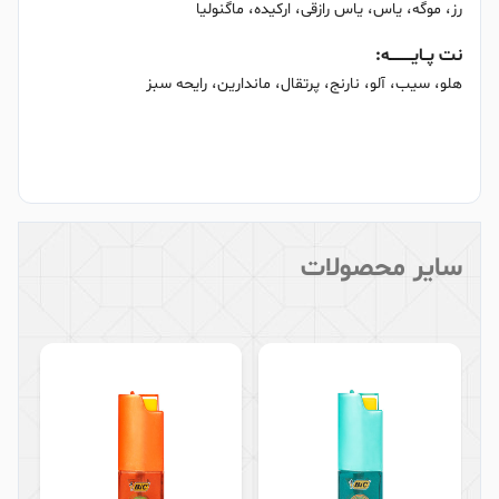
رز، موگه، یاس، یاس رازقی، ارکیده، ماگنولیا
نت پــایــــــــــه:
هلو، سیب، آلو، نارنج، پرتقال، ماندارین، رایحه سبز
سایر محصولات