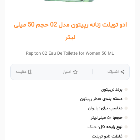
ادو تویلت زنانه رپیتون مدل 02 حجم 50 میلی
لیتر
Repiton 02 Eau De Toilette for Women 50 ML
اشتراک
امتیاز
مقایسه
برند :
رپیتون
دسته بندی :
عطر رپیتون
مناسب برای :
بانوان
حجم:
۵۰ میلی‌لیتر
نوع رایحه :
گل- خنک
غلظت :
ادو تویلت