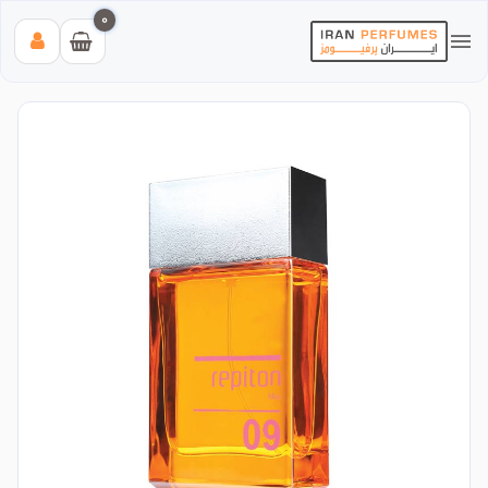
0
بیشترین جستجوی‌های اخیر:
#عطر زنانه بیک
#اینوکتوس پاکورابان
#بلک افغان