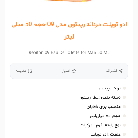
ادو تویلت مردانه رپیتون مدل 09 حجم 50 میلی
لیتر
Repiton 09 Eau De Toilette for Man 50 ML
اشتراک
امتیاز
مقایسه
برند :
رپیتون
دسته بندی :
عطر رپیتون
مناسب برای :
آقایان
حجم:
۵۰ میلی‌لیتر
نوع رایحه :
گرم - مرکبات
غلظت :
ادو تویلت