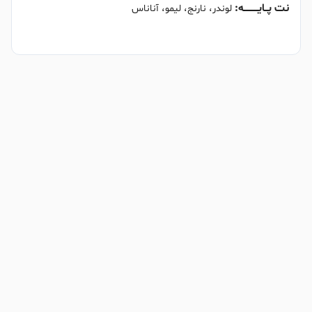
نت پــایــــــــــه:
لوندر، نارنج، لیمو، آناناس