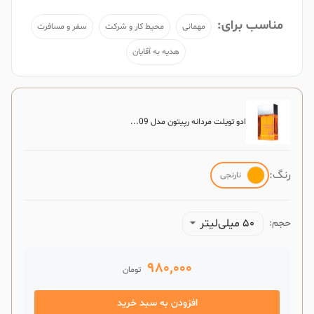
مناسب برای:
مهمانی
محیط کار و شرکت
سفر و مسافرت
هدیه به آقایان
ادو تویلت مردانه رپیتون مدل 09...
رنگ:
نارنجی
50 میلی‌لیتر
حجم:
980,000
تومان
افزودن به سبد خرید