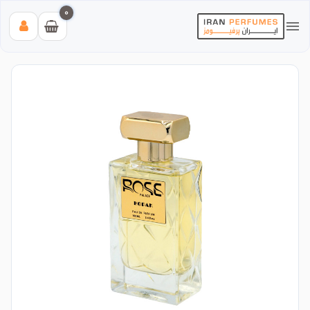
0
بیشترین جستجوی‌های اخیر:
#عطر زنانه بیک
#اینوکتوس پاکورابان
#بلک افغان