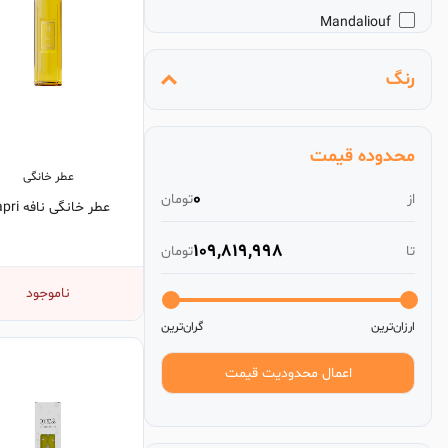
Mandaliouf
Repiton
رنگ
Ross Palace
محدوده قیمت
عطر خانگی
0
از
تومان
عطر خانگی نافه Capri
109,819,998
تا
تومان
ناموجود
ارزان‌ترین
گران‌ترین
اعمال محدودیت قیمت